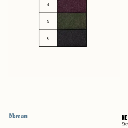
NE
Maven
Stay